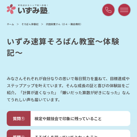
平
ホーム
そろばん体験記
正田佳寛さん（小４・諏訪南校）
日
9:00
いずみ速算そろばん教室〜体験
～
21:00
記〜
/
土
曜
9:00
みなさんそれぞれが自分なりの思いで毎日努力を重ねて、目標達成や
～
ステップアップを叶えています。そんな成長の証と喜びの体験談をご
18:00
紹介。「計算が速くなった」「嫌いだった算数が好きになった」なん
てうれしい声も届いています。
検定や競技会で印象に残っていること