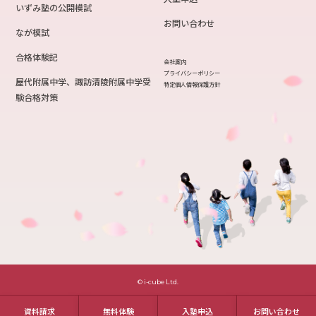
いずみ塾の公開模試
お問い合わせ
なが模試
合格体験記
会社案内
プライバシーポリシー
屋代附属中学、諏訪清陵附属中学受
特定個人情報保護方針
験合格対策
© i-cube Ltd.
資料請求
無料体験
入塾申込
お問い合わせ