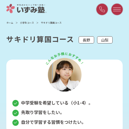
平
ホーム
小学生コース
サキドリ算国コース
日
9:00
サキドリ算国コース
～
長野
山梨
21:00
/
土
曜
9:00
～
18:00
中学受験を希望している（小1-4）。
先取り学習をしたい。
自分で学習する習慣をつけたい。