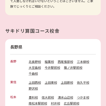
て入塾しなければいけないということはございません。ご家
族でじっくりとご相談ください。
サキドリ算国コース校舎
長野県
長野
北長野校
稲葉校
西尾張部校
三本柳校
大豆島校
今井駅前校
篠ノ井駅前校
千曲校
東信
上田西校
上田東校
上田原校
佐久平校
野沢校
松本
豊科校
信大前校
清水山辺校
つかま校
南松本駅前校
村井校
広丘駅前校