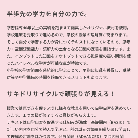
半歩先の学力を自分の力で。
学習指導40年以上の実績を踏まえて編集したオリジナル教材を使用。
学校進度を先取りで進めるので、学校の授業の理解度が高まります。
そして自分で学習する力が身につくテキストになっているので、思考
力・空間認識能力・読解力の土台となる知識の定着を目指せます。ま
た、インプットした知識をアウトプットできる難易度の高い問題を使
ったハイレベルな学習が可能な点が特徴です。
小学校の学習範囲を系統的に学ぶことで、早期に知識を獲得し、受験
対策や中学準備の時間を確保できるメリットもあります。
サキドリサイクルで頑張りが見える！
授業では気づきを促すように様々な教具を用いて自学自習を進めてい
きます。１つの級が修了すると賞状がもらえます。
テキストは自学自習を促進する仕組みが満載。基礎問題（BASIC）で
新しい内容を自分で読んで学ぶと、前の単元の類題を繰り返し学習し
て理解の定着をはかります。発展問題（ADVANCED）では図形問