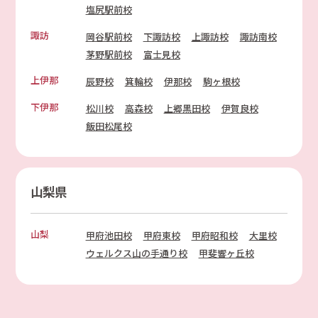
塩尻駅前校
諏訪
岡谷駅前校
下諏訪校
上諏訪校
諏訪南校
茅野駅前校
富士見校
上伊那
辰野校
箕輪校
伊那校
駒ヶ根校
下伊那
松川校
高森校
上郷黒田校
伊賀良校
飯田松尾校
山梨県
山梨
甲府池田校
甲府東校
甲府昭和校
大里校
ウェルクス山の手通り校
甲斐響ヶ丘校