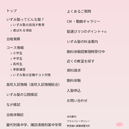
トップ
よくあるご質問
いずみ塾ってどんな塾？
CM ・動画ギャラリー
いずみ塾の目指す教育
選ばれる理由
塾選び 5つのポイント＋α
合格実績
いずみ塾の料金案内
コース情報
無料体験授業随時受付中
小学生
中学生
近くの教室を探す
高校生
季節講習
資料請求
いずみ塾の定期テスト対策
無料体験
高校入試情報（高校入試情報総合）
入塾申込
いずみ塾の公開模試
お問い合わせ
なが模試
合格体験記
会社案内
プライバシーポリシー
屋代附属中学、諏訪清陵附属中学受
特定個人情報保護方針