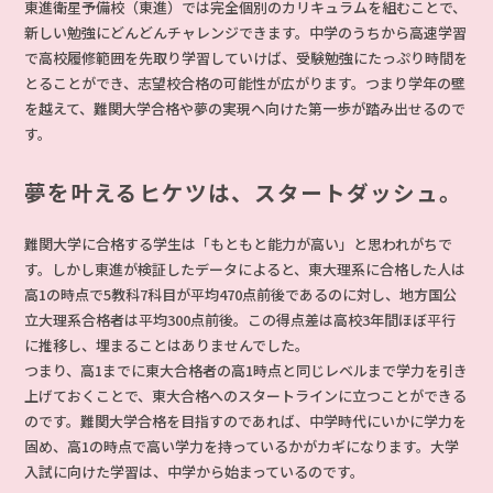
東進衛星予備校（東進）では完全個別のカリキュラムを組むことで、
新しい勉強にどんどんチャレンジできます。中学のうちから高速学習
で高校履修範囲を先取り学習していけば、受験勉強にたっぷり時間を
とることができ、志望校合格の可能性が広がります。つまり学年の壁
を越えて、難関大学合格や夢の実現へ向けた第一歩が踏み出せるので
す。
夢を叶えるヒケツは、スタートダッシュ。
難関大学に合格する学生は「もともと能力が高い」と思われがちで
す。しかし東進が検証したデータによると、東大理系に合格した人は
高1の時点で5教科7科目が平均470点前後であるのに対し、地方国公
立大理系合格者は平均300点前後。この得点差は高校3年間ほぼ平行
に推移し、埋まることはありませんでした。
つまり、高1までに東大合格者の高1時点と同じレベルまで学力を引き
上げておくことで、東大合格へのスタートラインに立つことができる
のです。難関大学合格を目指すのであれば、中学時代にいかに学力を
固め、高1の時点で高い学力を持っているかがカギになります。大学
入試に向けた学習は、中学から始まっているのです。