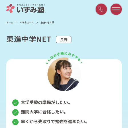
平
ホーム
中学生コース
東進中学NET
日
9:00
東進中学NET
～
長野
21:00
/
土
曜
9:00
～
18:00
大学受験の準備がしたい。
難関大学に合格したい。
早くから先取りで勉強を進めたい。