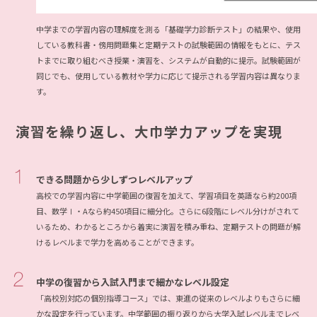
中学までの学習内容の理解度を測る「基礎学力診断テスト」の結果や、使用
している教科書・傍用問題集と定期テストの試験範囲の情報をもとに、テス
トまでに取り組むべき授業・演習を、システムが自動的に提示。試験範囲が
同じでも、使用している教材や学力に応じて提示される学習内容は異なりま
す。
演習を繰り返し、大巾学力アップを実現
できる問題から少しずつレベルアップ
高校での学習内容に中学範囲の復習を加えて、学習項目を英語なら約200項
目、数学Ⅰ・Aなら約450項目に細分化。さらに6段階にレベル分けがされて
いるため、わかるところから着実に演習を積み重ね、定期テストの問題が解
けるレベルまで学力を高めることができます。
中学の復習から入試入門まで細かなレベル設定
「高校別対応の個別指導コース」では、東進の従来のレベルよりもさらに細
かな設定を行っています。中学範囲の振り返りから大学入試レベルまでレベ