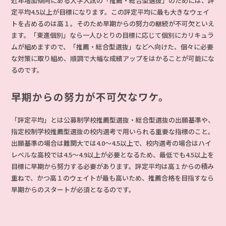
近年増加傾向にある大学入試の「推薦・総合型選抜」のためには、評
定平均4.5以上が目標になります。この評定平均に最も大きなウェイ
トを占めるのは高１。そのため早期からの努力の継続が不可欠といえ
ます。「東進個別」なら一人ひとりの目標に応じて個別にカリキュラ
ムが組めますので、「推薦・総合型選抜」などへ向けた、個々に必要
な対策に取り組め、順調で大幅な成績アップをはかることが可能にな
るのです。
早期からの努力が不可欠なワケ。
「評定平均」とは公募制学校推薦型選抜・総合型選抜の出願基準や、
指定校制学校推薦型選抜の校内選考で用いられる重要な指標のこと。
出願基準の場合は難関大では4.0～4.5以上で、校内選考の場合はハイ
レベルな高校では4.5～4.9以上が必要となるため、最低でも4.5以上を
目標に早期から努力する必要があります。評定平均は高１からの積み
重ねで、かつ高１のウェイトが最も高いため、推薦合格を目指すなら
早期からのスタートが必須となるのです。