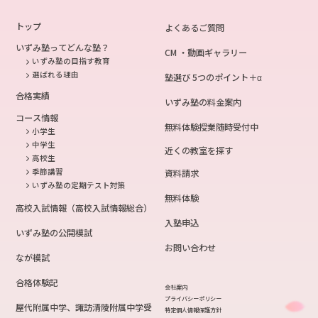
トップ
よくあるご質問
いずみ塾ってどんな塾？
CM ・動画ギャラリー
いずみ塾の目指す教育
選ばれる理由
塾選び 5つのポイント＋α
合格実績
いずみ塾の料金案内
コース情報
無料体験授業随時受付中
小学生
中学生
近くの教室を探す
高校生
季節講習
資料請求
いずみ塾の定期テスト対策
無料体験
高校入試情報（高校入試情報総合）
入塾申込
いずみ塾の公開模試
お問い合わせ
なが模試
合格体験記
会社案内
プライバシーポリシー
屋代附属中学、諏訪清陵附属中学受
特定個人情報保護方針