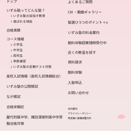
トップ
よくあるご質問
いずみ塾ってどんな塾？
CM ・動画ギャラリー
いずみ塾の目指す教育
選ばれる理由
塾選び 5つのポイント＋α
合格実績
いずみ塾の料金案内
コース情報
無料体験授業随時受付中
小学生
中学生
近くの教室を探す
高校生
季節講習
資料請求
いずみ塾の定期テスト対策
無料体験
高校入試情報（高校入試情報総合）
入塾申込
いずみ塾の公開模試
お問い合わせ
なが模試
合格体験記
会社案内
プライバシーポリシー
屋代附属中学、諏訪清陵附属中学受
特定個人情報保護方針
験合格対策