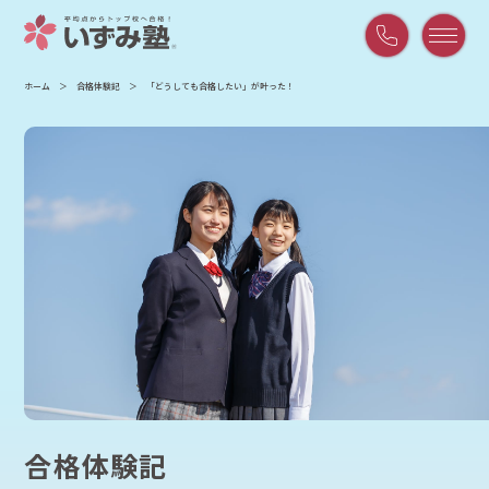
平
ホーム
合格体験記
「どうしても合格したい」が叶った！
日
9:00
～
21:00
/
土
曜
9:00
～
18:00
合格体験記