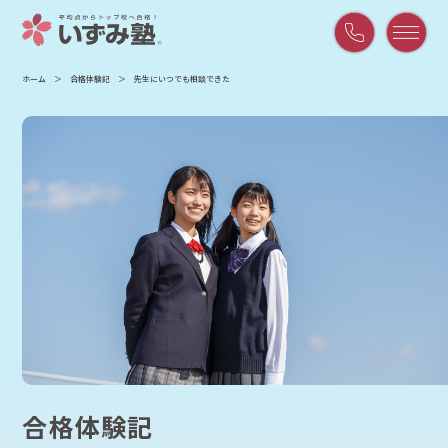
平
ホーム
合格体験記
先生にいつでも相談できた
日
9:00
～
21:00
/
土
曜
9:00
～
18:00
合格体験記