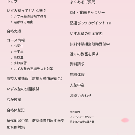
トップ
よくあるご質問
いずみ塾ってどんな塾？
CM ・動画ギャラリー
いずみ塾の目指す教育
選ばれる理由
塾選び 5つのポイント＋α
合格実績
いずみ塾の料金案内
コース情報
無料体験授業随時受付中
小学生
中学生
近くの教室を探す
高校生
季節講習
資料請求
いずみ塾の定期テスト対策
無料体験
高校入試情報（高校入試情報総合）
入塾申込
いずみ塾の公開模試
お問い合わせ
なが模試
合格体験記
会社案内
プライバシーポリシー
屋代附属中学、諏訪清陵附属中学受
特定個人情報保護方針
験合格対策