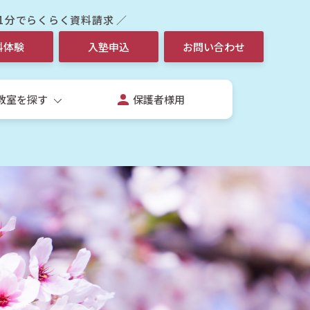
 1分でらくらく資料請求 ／
料体験
入塾申込
お問い合わせ
教室を探す
保護者様用
生
校生個別指導コース
校授業補習個別コース