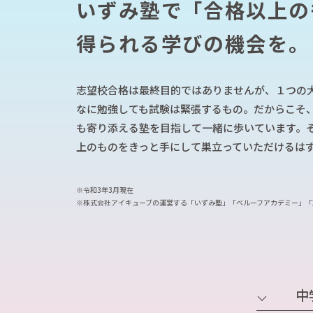
いずみ塾で「合格以上の
信大附属中／私立中学受験対策コース
英語長文リスニング対策講座
得られる学びの機会を。
適性検査対策コース
いずみ速算そろばん教室
速読コース
英検®対策個別コース
志望校合格は最終目的ではありませんが、１つの
学校授業補習個別コース
なに勉強しても試験は緊張するもの。だからこそ
中学受験対策個別コース
も寄り添える塾を目指して一緒に歩いています。
プロクラ（プログラミング・クラウド）
上のものをきっと手にして巣立っていただけるは
中学入学準備クラス
※令和3年3月現在
※株式会社アイキューブの運営する「いずみ塾」「べルーフアカデミー」「
中