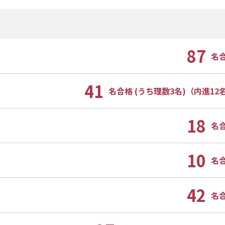
87
名
41
名合格 (うち理数3名)（内進12
18
名
10
名
42
名