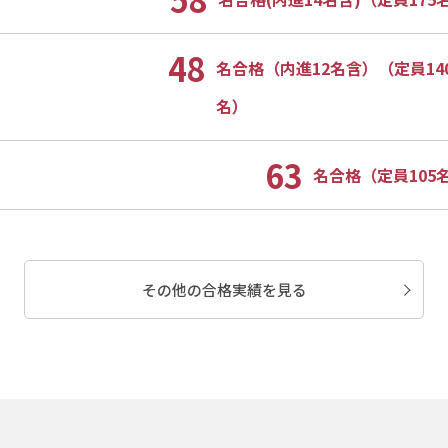
48
名合格（内進12名含）（定員14
名）
63
名合格（定員105
その他の合格実績を見る