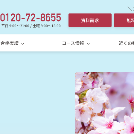
＼
資料請求
無
平日 9:00～21:00 / 土曜 9:00～18:00
合格実績
コース情報
近くの
選ばれる理由
中学生
高校
中学生個別指導コース
高
5科一斉
学