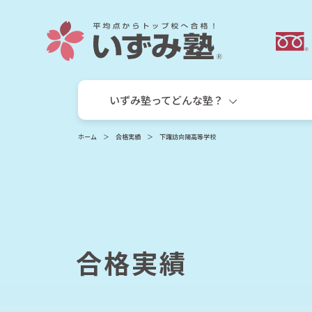
いずみ塾ってどんな塾？
ホーム
合格実績
下諏訪向陽高等学校
合格実績
いずみ塾の目指す教育
小学生
小学生個別指導コース
サキドリ算国コース