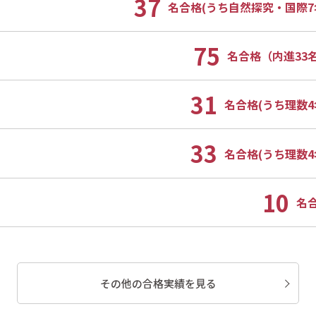
37
名合格(うち自然探究・国際7
75
名合格（内進33
31
名合格(うち理数4
33
名合格(うち理数4
10
名
その他の合格実績を見る