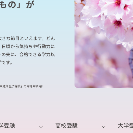
もの」が
長野県入試対策演習コース
英
英語長文リスニング対策講座
東
中3入試リスニング対策演習
東
中学生IZUMI式個別コース
山梨県入試対策演習コース
学校準拠 定期テスト対策個別コース
大きな節目といえます。どん
学校準拠 定期テスト対策一斉コース
、日頃から気持ちや行動力に
学校授業補習個別コース
その先に、合格できる学力以
作文添削コース
ずです。
東進中学NET
東進衛星予備校」の合格実績合計
学受験
高校受験
大学