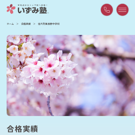
平
ホーム
合格実績
信大附属長野中学校
日
9:00
～
21:00
/
土
曜
9:00
～
18:00
合格実績