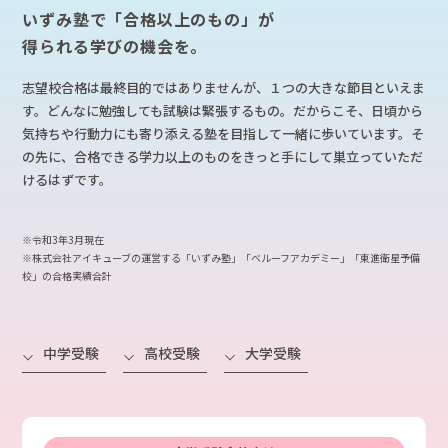
いずみ塾で「合格以上のもの」が
得られる学びの機会を。
志望校合格は最終目的ではありませんが、１つの大きな節目といえま
す。どんなに勉強しても試験は緊張するもの。だからこそ、日頃から
気持ちや行動力にも寄り添える塾を目指して一緒に歩いています。そ
の先に、合格できる学力以上のものをきっと手にして巣立っていただ
けるはずです。
※令和3年3月現在
※株式会社アイキューブの運営する「いずみ塾」「べルーフアカデミー」「東進衛星予備
校」の合格実績合計
中学受験
高校受験
大学受験