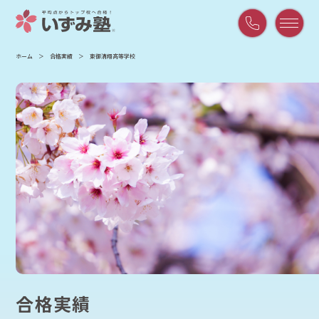
平
ホーム
合格実績
東御清翔高等学校
日
9:00
～
21:00
/
土
曜
9:00
～
18:00
合格実績