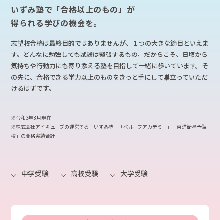
いずみ塾で「合格以上のもの」が
得られる学びの機会を。
志望校合格は最終目的ではありませんが、１つの大きな節目といえま
す。どんなに勉強しても試験は緊張するもの。だからこそ、日頃から
気持ちや行動力にも寄り添える塾を目指して一緒に歩いています。そ
の先に、合格できる学力以上のものをきっと手にして巣立っていただ
けるはずです。
※令和3年3月現在
※株式会社アイキューブの運営する「いずみ塾」「べルーフアカデミー」「東進衛星予備
校」の合格実績合計
中学受験
高校受験
大学受験