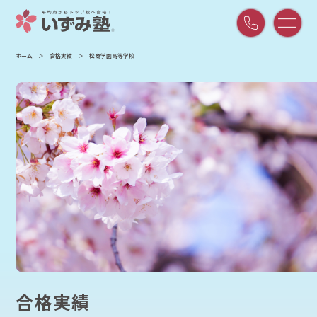
平
ホーム
合格実績
松商学園高等学校
日
9:00
～
21:00
/
土
曜
9:00
～
18:00
合格実績