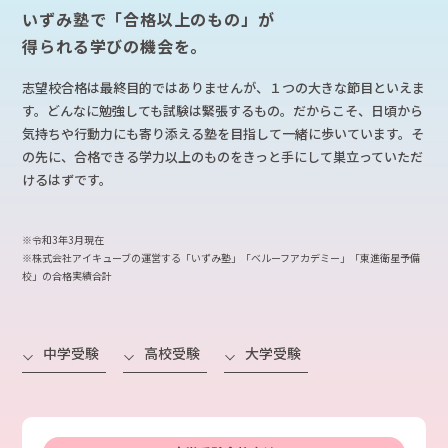
いずみ塾で「合格以上のもの」が
得られる学びの機会を。
志望校合格は最終目的ではありませんが、１つの大きな節目といえま
す。どんなに勉強しても試験は緊張するもの。だからこそ、日頃から
気持ちや行動力にも寄り添える塾を目指して一緒に歩いています。そ
の先に、合格できる学力以上のものをきっと手にして巣立っていただ
けるはずです。
※令和3年3月現在
※株式会社アイキューブの運営する「いずみ塾」「べルーフアカデミー」「東進衛星予備
校」の合格実績合計
中学受験
高校受験
大学受験