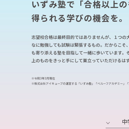
いずみ塾で「合格以上の
信大附属中／私立中学受験対策コース
英語長文リスニング対策講座
得られる学びの機会を。
適性検査対策コース
いずみ速算そろばん教室
速読コース
英検®対策個別コース
志望校合格は最終目的ではありませんが、１つの
学校授業補習個別コース
なに勉強しても試験は緊張するもの。だからこそ
中学受験対策個別コース
も寄り添える塾を目指して一緒に歩いています。
プロクラ（プログラミング・クラウド）
上のものをきっと手にして巣立っていただけるは
中学入学準備クラス
※令和3年3月現在
※株式会社アイキューブの運営する「いずみ塾」「べルーフアカデミー」「
中