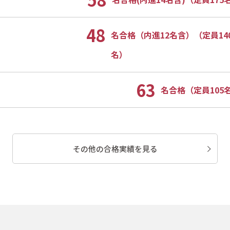
48
名合格（内進12名含）（定員14
名）
63
名合格（定員105
その他の合格実績を見る