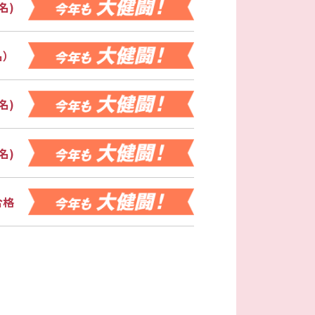
名)
名）
名)
名)
合格