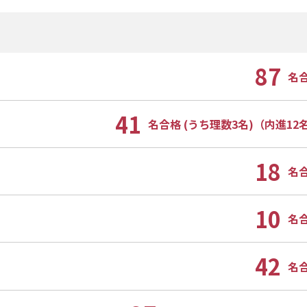
87
名
41
名合格 (うち理数3名)（内進12
18
名
10
名
42
名