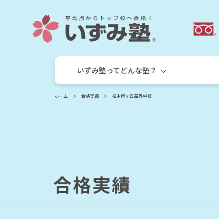
いずみ塾ってどんな塾？
ホーム
合格実績
松本県ヶ丘高等学校
合格実績
いずみ塾の目指す教育
小学生
小学生個別指導コース
サキドリ算国コース