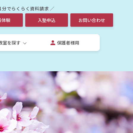
 1分でらくらく資料請求 ／
料体験
入塾申込
お問い合わせ
教室を探す
保護者様用
生
校生個別指導コース
校授業補習個別コース