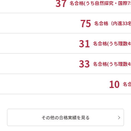
37
名合格(うち自然探究・国際7
75
名合格（内進33
31
名合格(うち理数4
33
名合格(うち理数4
10
名
その他の合格実績を見る