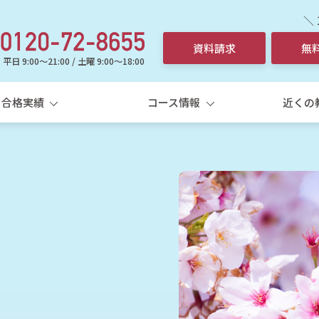
＼
資料請求
無
平日 9:00～21:00 / 土曜 9:00～18:00
合格実績
コース情報
近くの
選ばれる理由
中学生
高校
中学生個別指導コース
高
5科一斉
学