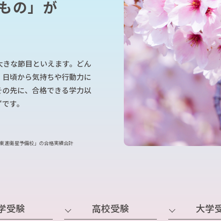
もの」が
長野県入試対策演習コース
英
英語長文リスニング対策講座
東
中3入試リスニング対策演習
東
中学生IZUMI式個別コース
山梨県入試対策演習コース
学校準拠 定期テスト対策個別コース
大きな節目といえます。どん
学校準拠 定期テスト対策一斉コース
、日頃から気持ちや行動力に
学校授業補習個別コース
その先に、合格できる学力以
作文添削コース
ずです。
東進中学NET
東進衛星予備校」の合格実績合計
学受験
高校受験
大学