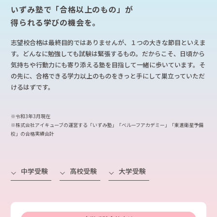
いずみ塾で「合格以上のもの」が
得られる学びの機会を。
志望校合格は最終目的ではありませんが、１つの大きな節目といえま
す。どんなに勉強しても試験は緊張するもの。だからこそ、日頃から
気持ちや行動力にも寄り添える塾を目指して一緒に歩いています。そ
の先に、合格できる学力以上のものをきっと手にして巣立っていただ
けるはずです。
※令和3年3月現在
※株式会社アイキューブの運営する「いずみ塾」「べルーフアカデミー」「東進衛星予備
校」の合格実績合計
中学受験
高校受験
大学受験