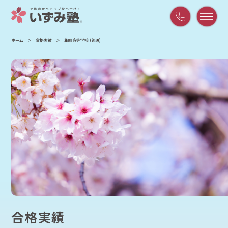
平
ホーム
合格実績
韮崎高等学校 (普通)
日
9:00
～
21:00
/
土
曜
9:00
～
18:00
合格実績