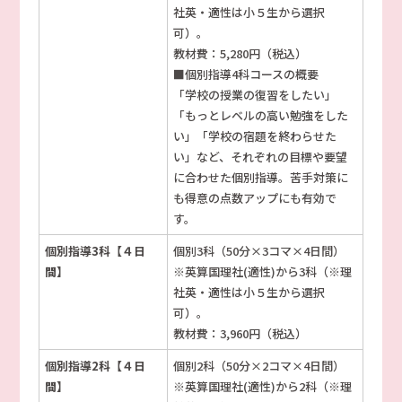
社英・適性は小５生から選択
可）。
教材費：5,280円（税込）
■個別指導4科コースの概要
「学校の授業の復習をしたい」
「もっとレベルの高い勉強をした
い」「学校の宿題を終わらせた
い」など、それぞれの目標や要望
に合わせた個別指導。苦手対策に
も得意の点数アップにも有効で
す。
個別指導3科【４日
個別3科（50分×3コマ×4日間）
間】
※英算国理社(適性)から3科（※理
社英・適性は小５生から選択
可）。
教材費：3,960円（税込）
個別指導2科【４日
個別2科（50分×2コマ×4日間）
間】
※英算国理社(適性)から2科（※理