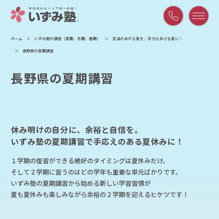
平
ホーム
いずみ塾の講習（夏期、冬期、春期）
気温のあがる夏を、学力もあげる夏に！
日
長野県の夏期講習
9:00
～
長野県の夏期講習
21:00
/
土
曜
9:00
休み明けの自分に、余裕と自信を。
～
いずみ塾の夏期講習で手応えのある夏休みに！
18:00
１学期の復習ができる絶好のタイミングは夏休みだけ。
そして２学期に習うのはどの学年も重要な単元ばかりです。
いずみ塾の夏期講習から始める新しい学習習慣が
夏も夏休みも楽しみながら余裕の２学期を迎えるヒケツです！