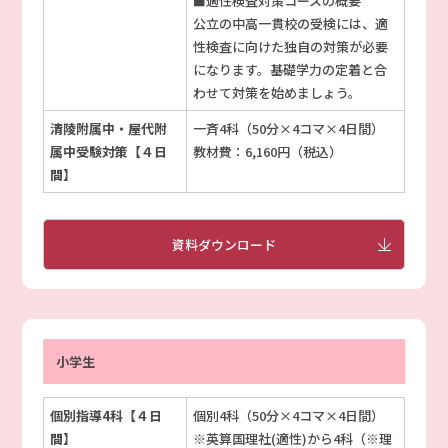
■適性検査対策コースの概要
公立の中高一貫校の受検には、適
性検査に向けた独自の対策が必要
になります。基礎学力の定着と合
わせて対策を始めましょう。
清陵附属中・屋代附
一斉4科（50分×4コマ×4日間）
属中受験対策【４日
教材費：6,160円（税込）
間】
資料ダウンロード
小学生
個別指導4科【４日
個別4科（50分×4コマ×4日間）
間】
※英算国理社(適性)から4科（※理