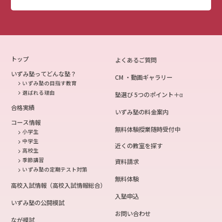
トップ
よくあるご質問
いずみ塾ってどんな塾？
CM ・動画ギャラリー
いずみ塾の目指す教育
選ばれる理由
塾選び 5つのポイント＋α
合格実績
いずみ塾の料金案内
コース情報
無料体験授業随時受付中
小学生
中学生
近くの教室を探す
高校生
季節講習
資料請求
いずみ塾の定期テスト対策
無料体験
高校入試情報（高校入試情報総合）
入塾申込
いずみ塾の公開模試
お問い合わせ
なが模試