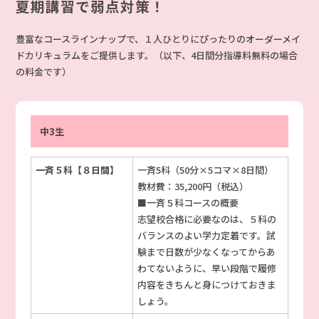
夏期講習で弱点対策！
豊富なコースラインナップで、１人ひとりにぴったりのオーダーメイ
ドカリキュラムをご提供します。（以下、4日間分指導料無料の場合
の料金です）
中3生
一斉５科【８日間】
一斉5科（50分×5コマ×8日間）
教材費：35,200円（税込）
■一斉５科コースの概要
志望校合格に必要なのは、５科の
バランスのよい学力定着です。試
験まで日数が少なくなってからあ
わてないように、早い段階で履修
内容をきちんと身につけておきま
しょう。