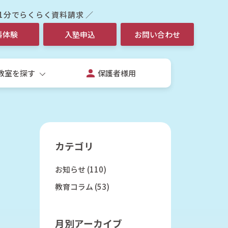
 1分でらくらく資料請求 ／
料体験
入塾申込
お問い合わせ
教室を探す
保護者様用
カテゴリ
お知らせ
(110)
生
教育コラム
(53)
校生個別指導コース
校授業補習個別コース
月別アーカイブ