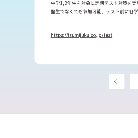
信大附属中／私立中学受験対策コース
中学1,2年生を対象に定期テスト対策を
英語長文リスニング対策講座
塾生でなくても参加可能。テスト前に各
適性検査対策コース
いずみ速算そろばん教室
速読コース
https://izumijuku.co.jp/test
英検®対策個別コース
学校授業補習個別コース
中学受験対策個別コース
プロクラ（プログラミング・クラウド）
中学入学準備クラス
前へ