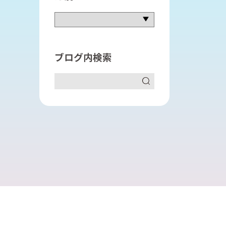
語長文リスニング対策講座
進衛星予備校
進個別
ブログ内検索