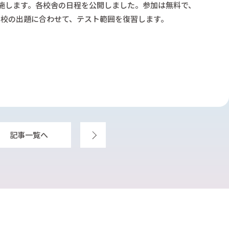
長野県入試対策演習コース
英
実施します。各校舎の日程を公開しました。参加は無料で、
英語長文リスニング対策講座
東
学校の出題に合わせて、テスト範囲を復習します。
中3入試リスニング対策演習
東
中学生IZUMI式個別コース
山梨県入試対策演習コース
学校準拠 定期テスト対策個別コース
学校準拠 定期テスト対策一斉コース
学校授業補習個別コース
作文添削コース
東進中学NET
記事一覧へ
次へ