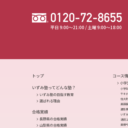
平日 9:00～21:00 / 土曜 9:00～18:00
トップ
コース
小学
いずみ塾ってどんな塾？
小学
サキ
いずみ塾の目指す教育
信大
選ばれる理由
英語
適性
合格実績
いず
長野県の合格実績
速読
英検®
山梨県の合格実績