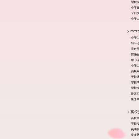
学校
中学
プロ
中学
中学
中学
5科一
長野
英語
中3
中学生
山梨
学校準
学校準
学校
作文
東進中
高校
高校
学校
英語
東進