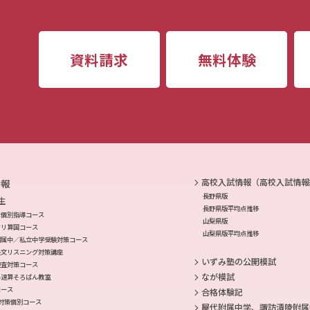
資料請求
無料体験
高校入試情報（高校入試情報
情報
長野県版
生
長野県版平均点推移
生個別指導コース
山梨県版
ドリ算国コース
山梨県版平均点推移
附属中／私立中学受験対策コース
長文リスニング対策講座
いずみ塾の公開模試
検査対策コース
なが模試
み速算そろばん教室
コース
合格体験記
対策個別コース
屋代附属中学、諏訪清陵附属