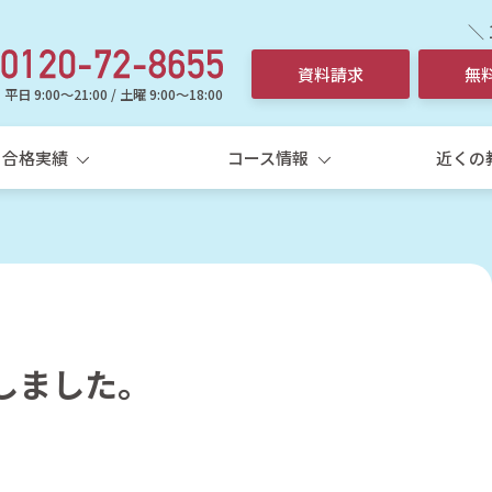
＼
資料請求
無
平日 9:00～21:00 / 土曜 9:00～18:00
合格実績
コース情報
近くの
しました。
選ばれる理由
中学生
高校
中学生個別指導コース
高
5科一斉
学