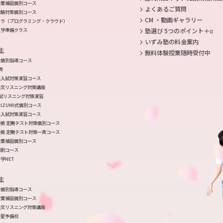
授業補習個別コース
よくあるご質問
受験対策個別コース
CM ・動画ギャラリー
クラ（プログラミング・クラウド）
入学準備クラス
塾選び 5つのポイント＋α
いずみ塾の料金案内
生
無料体験授業随時受付中
生個別指導コース
斉
県入試対策演習コース
長文リスニング対策講座
入試リスニング対策演習
IZUMI式個別コース
県入試対策演習コース
拠 定期テスト対策個別コース
拠 定期テスト対策一斉コース
授業補習個別コース
添削コース
学NET
生
生個別指導コース
授業補習個別コース
長文リスニング対策講座
衛星予備校