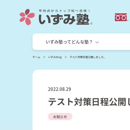
いずみ塾ってどんな塾？
ホーム
いずみblog
テスト対策日程公開しました。
2022.08.29
テスト対策日程公開
いずみ塾の目指す教育
小学生
お知らせ
小学生個別指導コース
サキドリ算国コース