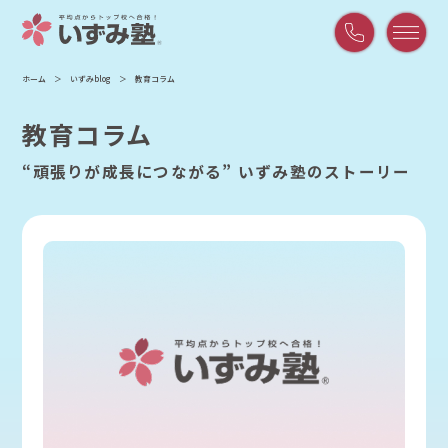
平
ホーム
いずみblog
教育コラム
日
9:00
教育コラム
～
21:00
“頑張りが成長につながる” いずみ塾のストーリー
/
土
曜
9:00
～
18:00