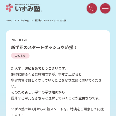
平
ホーム
いずみblog
新学期のスタートダッシュを応援！
日
9:00
～
2023.03.28
21:00
新学期のスタートダッシュを応援！
/
土
お知らせ
曜
9:00
新入学、進級おめでとうございます。
～
期待に胸ふくらむ時期ですが、学年が上がると
18:00
学習内容は難しくなっていくことをぜひ念頭に置いてくださ
い。
そのため新しい学年の学び始めから
履修する単元をきちんと理解していくことが重要なのです。
いずみ塾では4月からの塾スタートを、特典をご用意して応援
します！