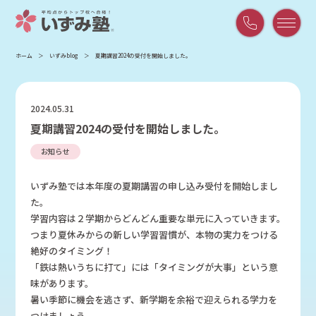
平
ホーム
いずみblog
夏期講習2024の受付を開始しました。
日
9:00
～
2024.05.31
21:00
夏期講習2024の受付を開始しました。
/
土
お知らせ
曜
9:00
いずみ塾では本年度の夏期講習の申し込み受付を開始しまし
～
た。
18:00
学習内容は２学期からどんどん重要な単元に入っていきます。
つまり夏休みからの新しい学習習慣が、本物の実力をつける
絶好のタイミング！
「鉄は熱いうちに打て」には「タイミングが大事」という意
味があります。
暑い季節に機会を逃さず、新学期を余裕で迎えられる学力を
つけましょう。