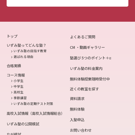
トップ
よくあるご質問
いずみ塾ってどんな塾？
CM ・動画ギャラリー
いずみ塾の目指す教育
選ばれる理由
塾選び 5つのポイント＋α
合格実績
いずみ塾の料金案内
コース情報
無料体験授業随時受付中
小学生
中学生
近くの教室を探す
高校生
季節講習
資料請求
いずみ塾の定期テスト対策
無料体験
高校入試情報（高校入試情報総合）
入塾申込
いずみ塾の公開模試
お問い合わせ
なが模試