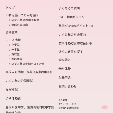
トップ
よくあるご質問
いずみ塾ってどんな塾？
CM ・動画ギャラリー
いずみ塾の目指す教育
選ばれる理由
塾選び 5つのポイント＋α
合格実績
いずみ塾の料金案内
コース情報
無料体験授業随時受付中
小学生
中学生
近くの教室を探す
高校生
季節講習
資料請求
いずみ塾の定期テスト対策
無料体験
高校入試情報（高校入試情報総合）
入塾申込
いずみ塾の公開模試
お問い合わせ
なが模試
合格体験記
会社案内
プライバシーポリシー
屋代附属中学、諏訪清陵附属中学受
特定個人情報保護方針
験合格対策