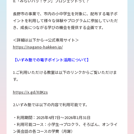
0.「みらいハッ！ケン」プロジェクトって？
長野市の事業で、市内の小中学生を対象に、配布する電子ポ
イントを利用して様々な体験やプログラムに参加していただ
き、成長につながる学びの機会を提供する企画です。
＜詳細は以下から→公式専用サイト＞
https://nagano-hakken.jp/
【いずみ塾での電子ポイント活用について】
1.ご利用いただける教室は以下のリンクからご覧いただけま
す。
https://x.gd/X8Kzs
2.いずみ塾では以下の内容で利用可能です。
・利用期間：2025年4月7日～2026年1月31日
・利用可能コース：小学生→プロクラ、そろばん、オンライ
ン英会話の各コースの学費（月謝）