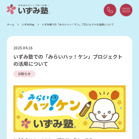
平
ホーム
いずみblog
いずみ塾での「みらいハッ！ケン」プロジェクトの活用について
日
9:00
～
2025.04.16
21:00
いずみ塾での「みらいハッ！ケン」プロジェクト
/
の活用について
土
曜
お知らせ
9:00
～
18:00