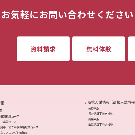
お気軽にお問い合わせください
資料請求
無料体験
高校入試情報（高校入試情報
情報
長野県版
生
長野県版平均点推移
生個別指導コース
山梨県版
ドリ算国コース
山梨県版平均点推移
附属中／私立中学受験対策コース
長文リスニング対策講座