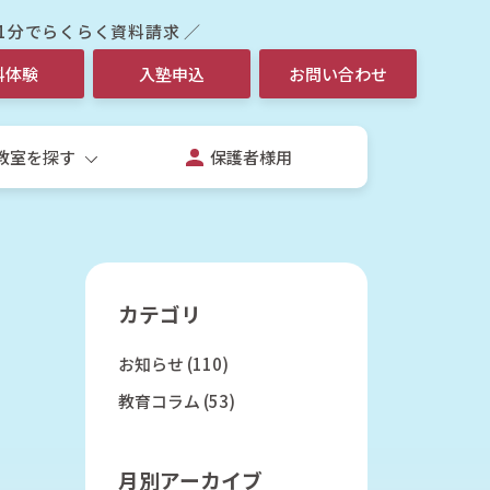
 1分でらくらく資料請求 ／
料体験
入塾申込
お問い合わせ
教室を探す
保護者様用
カテゴリ
お知らせ
(110)
生
教育コラム
(53)
校生個別指導コース
校授業補習個別コース
月別アーカイブ