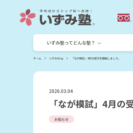
いずみ塾ってどんな塾？
ホーム
いずみblog
「なが模試」4月の受付を開始しました。
2026.03.04
「なが模試」4月の
いずみ塾の目指す教育
小学生
お知らせ
小学生個別指導コース
サキドリ算国コース