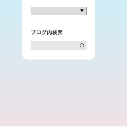
語長文リスニング対策講座
進衛星予備校
進個別
ブログ内検索