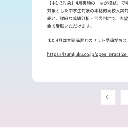
信大附属中／私立中学受験対策コース
【中1-3対象】4月実施の「なが模試」
英語長文リスニング対策講座
対象とした中学生対象の本格的高校入試
適性検査対策コース
題と、詳細な成績分析・合否判定で、志望
いずみ速算そろばん教室
金で受験いただけます。
速読コース
英検®対策個別コース
また4月は春期講習とのセット受講がおス
学校授業補習個別コース
中学受験対策個別コース
https://izumijuku.co.jp/open_practice
プロクラ（プログラミング・クラウド）
中学入学準備クラス
前へ