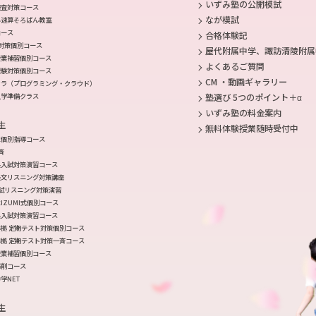
いずみ塾の公開模試
検査対策コース
なが模試
み速算そろばん教室
コース
合格体験記
対策個別コース
屋代附属中学、諏訪清陵附属
授業補習個別コース
よくあるご質問
受験対策個別コース
CM ・動画ギャラリー
クラ（プログラミング・クラウド）
入学準備クラス
塾選び 5つのポイント＋α
いずみ塾の料金案内
生
無料体験授業随時受付中
生個別指導コース
斉
県入試対策演習コース
長文リスニング対策講座
入試リスニング対策演習
IZUMI式個別コース
県入試対策演習コース
拠 定期テスト対策個別コース
拠 定期テスト対策一斉コース
授業補習個別コース
添削コース
学NET
生