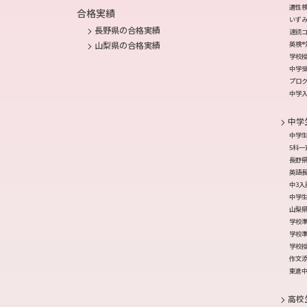
適性
合格実績
いず
長野県の合格実績
速読
英検®
山梨県の合格実績
学校
中学
プロ
中学
中学
中学
5科一
長野
英語
中3
中学生
山梨
学校準
学校準
学校
作文
東進中
高校