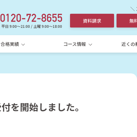
＼
資料請求
無
平日 9:00～21:00 / 土曜 9:00～18:00
合格実績
コース情報
近くの
受付を開始しました。
選ばれる理由
中学生
高校
中学生個別指導コース
高
5科一斉
学