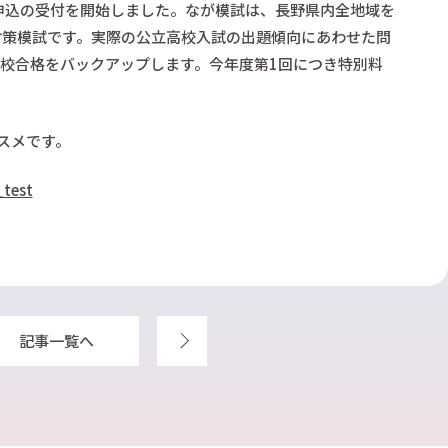
長野県入試対策演習コース
英
で申込の受付を開始しました。なが模試は、長野県内全地域を
英語長文リスニング対策講座
東
対策模試です。実際の公立高校入試の出題傾向にあわせた問
中3入試リスニング対策演習
東
校合格をバックアップします。今年度第1回につき特別料
中学生IZUMI式個別コース
山梨県入試対策演習コース
学校準拠 定期テスト対策個別コース
スメです。
学校準拠 定期テスト対策一斉コース
学校授業補習個別コース
_test
作文添削コース
東進中学NET
記事一覧へ
次へ