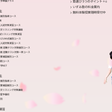
入学準備クラス
塾選び 5つのポイント＋α
いずみ塾の料金案内
生
無料体験授業随時受付中
生個別指導コース
斉
県入試対策演習コース
長文リスニング対策講座
入試リスニング対策演習
IZUMI式個別コース
県入試対策演習コース
拠 定期テスト対策個別コース
拠 定期テスト対策一斉コース
授業補習個別コース
添削コース
学NET
生
生個別指導コース
授業補習個別コース
長文リスニング対策講座
衛星予備校
個別
講習