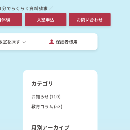
 1分でらくらく資料請求 ／
料体験
入塾申込
お問い合わせ
教室を探す
保護者様用
カテゴリ
お知らせ
(110)
生
教育コラム
(53)
校生個別指導コース
校授業補習個別コース
月別アーカイブ