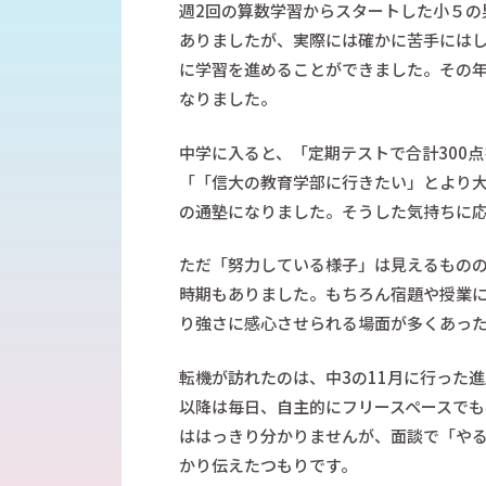
信大附属中／私立中学受験対策コース
週2回の算数学習からスタートした小５の
英語長文リスニング対策講座
ありましたが、実際には確かに苦手には
適性検査対策コース
に学習を進めることができました。その年
いずみ速算そろばん教室
なりました。
速読コース
英検®対策個別コース
中学に入ると、「定期テストで合計300
学校授業補習個別コース
「「信大の教育学部に行きたい」とより
中学受験対策個別コース
の通塾になりました。そうした気持ちに
プロクラ（プログラミング・クラウド）
中学入学準備クラス
ただ「努力している様子」は見えるもの
時期もありました。もちろん宿題や授業
り強さに感心させられる場面が多くあっ
転機が訪れたのは、中3の11月に行った
以降は毎日、自主的にフリースペースで
ははっきり分かりませんが、面談で「や
かり伝えたつもりです。