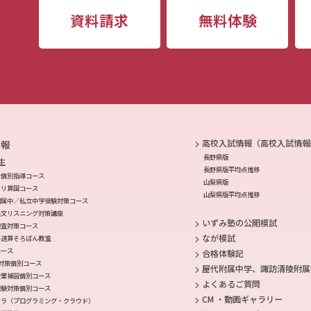
資料請求
無料体験
高校入試情報（高校入試情報
情報
長野県版
生
長野県版平均点推移
生個別指導コース
山梨県版
ドリ算国コース
山梨県版平均点推移
附属中／私立中学受験対策コース
長文リスニング対策講座
いずみ塾の公開模試
検査対策コース
なが模試
み速算そろばん教室
コース
合格体験記
対策個別コース
屋代附属中学、諏訪清陵附属
授業補習個別コース
よくあるご質問
受験対策個別コース
CM ・動画ギャラリー
クラ（プログラミング・クラウド）