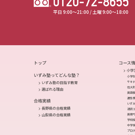
平日 9:00～21:00 / 土曜 9:00～18:00
トップ
コース
小学
いずみ塾ってどんな塾？
小学
サキ
いずみ塾の目指す教育
信大
選ばれる理由
英語
適性
合格実績
いず
長野県の合格実績
速読
英検®
山梨県の合格実績
学校
中学
プロ