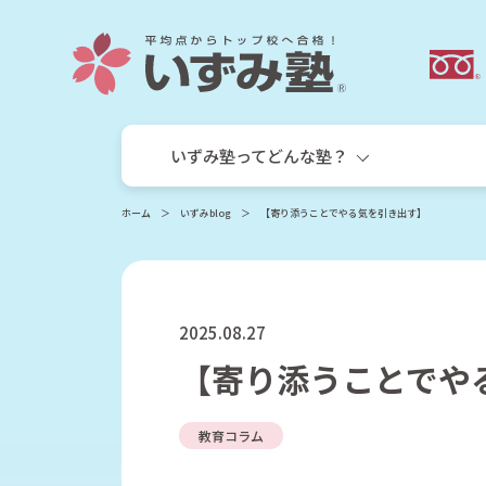
いずみ塾ってどんな塾？
ホーム
いずみblog
【寄り添うことでやる気を引き出す】
2025.08.27
【寄り添うことでや
いずみ塾の目指す教育
小学生
教育コラム
小学生個別指導コース
サキドリ算国コース