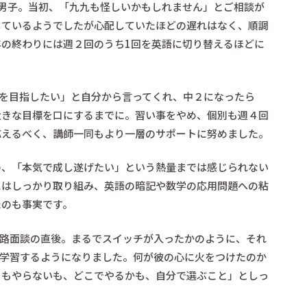
長野県入試対策演習コース
英
男子。当初、「九九も怪しいかもしれません」とご相談が
英語長文リスニング対策講座
東
しているようでしたが心配していたほどの遅れはなく、順調
中3入試リスニング対策演習
東
の終わりには週２回のうち1回を英語に切り替えるほどに
中学生IZUMI式個別コース
山梨県入試対策演習コース
学校準拠 定期テスト対策個別コース
点を目指したい」と自分から言ってくれ、中２になったら
学校準拠 定期テスト対策一斉コース
大きな目標を口にするまでに。習い事をやめ、個別も週４回
学校授業補習個別コース
応えるべく、講師一同もより一層のサポートに努めました。
作文添削コース
東進中学NET
の、「本気で成し遂げたい」という熱量までは感じられない
にはしっかり取り組み、英語の暗記や数学の応用問題への粘
たのも事実です。
進路面談の直後。まるでスイッチが入ったかのように、それ
も学習するようになりました。何が彼の心に火をつけたのか
るもやらないも、どこでやるかも、自分で選ぶこと」としっ