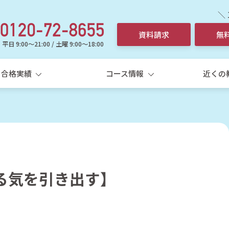
＼
資料請求
無
平日 9:00～21:00 / 土曜 9:00～18:00
合格実績
コース情報
近くの
る気を引き出す】
選ばれる理由
中学生
高校
中学生個別指導コース
高
5科一斉
学