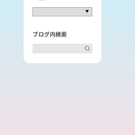
語長文リスニング対策講座
進衛星予備校
進個別
ブログ内検索