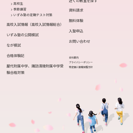
近くの教室を探す
高校生
季節講習
資料請求
いずみ塾の定期テスト対策
無料体験
高校入試情報（高校入試情報総合）
入塾申込
いずみ塾の公開模試
お問い合わせ
なが模試
合格体験記
会社案内
プライバシーポリシー
屋代附属中学、諏訪清陵附属中学受
特定個人情報保護方針
験合格対策