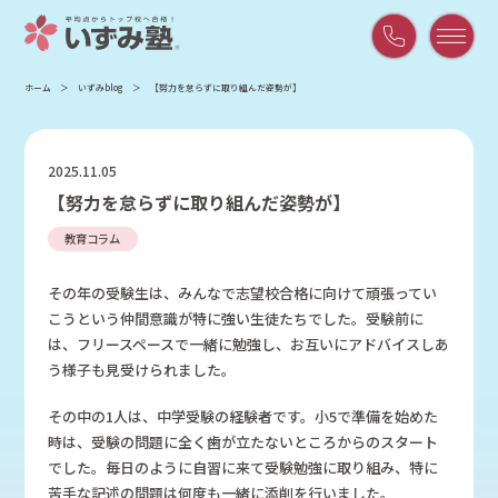
平
ホーム
いずみblog
【努力を怠らずに取り組んだ姿勢が】
日
9:00
～
2025.11.05
21:00
【努力を怠らずに取り組んだ姿勢が】
/
土
教育コラム
曜
9:00
その年の受験生は、みんなで志望校合格に向けて頑張ってい
～
こうという仲間意識が特に強い生徒たちでした。受験前に
18:00
は、フリースペースで一緒に勉強し、お互いにアドバイスしあ
う様子も見受けられました。
その中の1人は、中学受験の経験者です。小5で準備を始めた
時は、受験の問題に全く歯が立たないところからのスタート
でした。毎日のように自習に来て受験勉強に取り組み、特に
苦手な記述の問題は何度も一緒に添削を行いました。