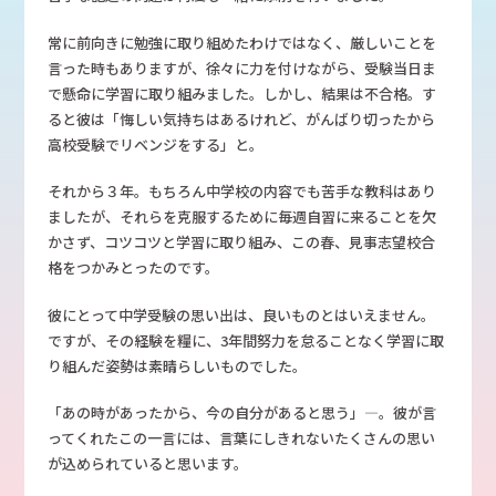
常に前向きに勉強に取り組めたわけではなく、厳しいことを
言った時もありますが、徐々に力を付けながら、受験当日ま
で懸命に学習に取り組みました。しかし、結果は不合格。す
ると彼は「悔しい気持ちはあるけれど、がんばり切ったから
高校受験でリベンジをする」と。
それから３年。もちろん中学校の内容でも苦手な教科はあり
ましたが、それらを克服するために毎週自習に来ることを欠
かさず、コツコツと学習に取り組み、この春、見事志望校合
格をつかみとったのです。
彼にとって中学受験の思い出は、良いものとはいえません。
ですが、その経験を糧に、3年間努力を怠ることなく学習に取
り組んだ姿勢は素晴らしいものでした。
「あの時があったから、今の自分があると思う」―。彼が言
ってくれたこの一言には、言葉にしきれないたくさんの思い
が込められていると思います。