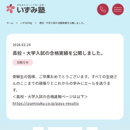
平
ホーム
いずみblog
高校・大学入試の合格実績を公開しました。
日
9:00
～
2026.03.24
21:00
高校・大学入試の合格実績を公開しました。
/
土
お知らせ
曜
9:00
受験生の皆様、ご卒業おめでとうございます。すべての生徒さ
～
んのここまでの頑張りとこれからの歩みにエールを送りま
18:00
す。
＜高校・大学入試の合格速報ページは以下＞
https://izumijuku.co.jp/pass-results