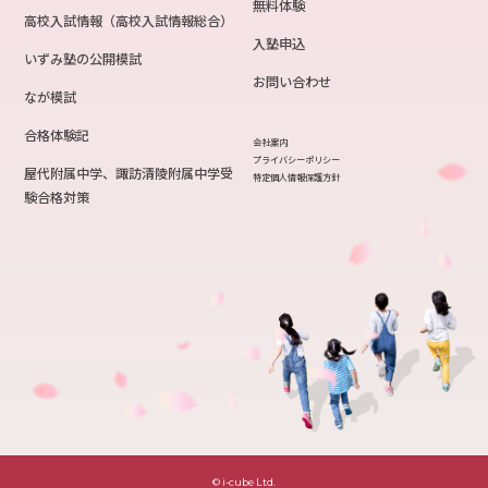
無料体験
高校入試情報（高校入試情報総合）
入塾申込
いずみ塾の公開模試
お問い合わせ
なが模試
合格体験記
会社案内
プライバシーポリシー
屋代附属中学、諏訪清陵附属中学受
特定個人情報保護方針
験合格対策
© i-cube Ltd.